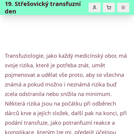
19. Střešovický transfuzní
Open 
den
Transfuziologie, jako každý medicínský obor, má
svoje rizika, které je potřeba znát, umět
pojmenovat a udělat vše proto, aby se všechna
známá a pokud možno i neznámá rizika buď
zcela odstranila nebo snížila na minimum.
Některá rizika jsou na počátku při odběrech
dárců krve a jejích složek, další pak na konci, při
podání transfuze, jako potranfuzní reakce a
komplikace, kterým lze mj. předejít účelnou